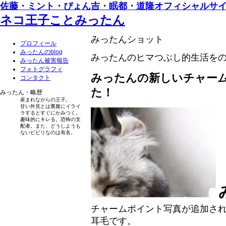
佐藤・ミント・ぴょん吉・眠都・道隆オフィシャルサ
ネコ王子ことみったん
みったんショット
プロフィール
みったんのblog
みったんのヒマつぶし的生活を
みったん被害報告
フォトグラフィ
みったんの新しいチャー
コンタクト
た！
みったん・略歴
産まれながらの王子。
甘い外見とは裏腹にイライ
ラするとすぐにかみつく。
趣味的にキレる。恐怖の支
配者。また、どうしようも
ないビビリなのは有名。
チャームポイント写真が追加さ
耳毛です。