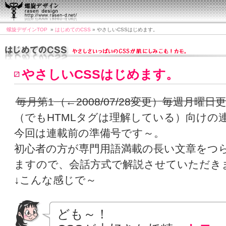
螺旋デザインTOP
»
はじめてのCSS
» やさしいCSSはじめます。
やさしいCSSはじめます。
毎月第1
（←2008/07/28変更）毎週月曜日
（でもHTMLタグは理解している）向けの
今回は連載前の準備号です～。
初心者の方が専門用語満載の長い文章をつ
ますので、会話方式で解説させていただき
↓こんな感じで～
ども～！