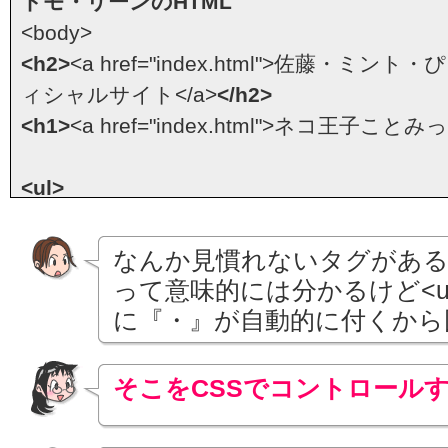
トモ・リーンのHTML
みったんのチャームポイント写真が追加されまし
<body>
耳毛です。<br />
<h2>
<a href="index.html">佐藤・
みったんの本体とも うわさの耳毛、アップで撮
ィシャルサイト</a>
</h2>
ヨリヨリしたくなること間違いなし！！<br 
<h1>
<a href="index.html">ネコ王子ことみ
仮テキストです。文章が入ったときの雰囲
入れています。ご確認ください。仮テキス
<ul>
きの雰囲気を見ていただく為に、入れてい
<li>
<a href="profile/index.html">プロフィー
<br />
<li>
<a href="blog/index.html">みったんのblo
なんか見慣れないタグがあるし
仮テキストです。文章が入ったときの雰囲
<li>
<a href="dv/index.html">みったん被害報
って意味的には分かるけど<u
入れています。ご確認ください。仮テキス
<li>
<a href="photo/index.html">フォトグラ
に『・』が自動的に付くから
きの雰囲気を見ていただく為に、入れてい
<li>
<a href="contact/index.html">コンタクト
</p> <a href="photo/mimige.html">もっ
</ul>
そこをCSSでコントロール
<div>Copyright(C) 2008 michitaka sato All R
</body>
<dl>