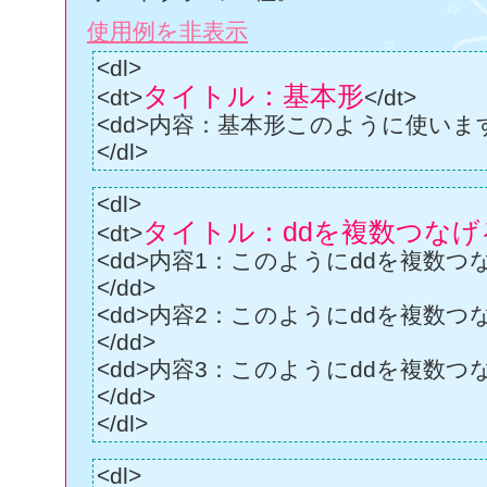
<strong>みんな待ってた！</strong>
使用例を非表示
みったんのチャームポイント写真が追加されまし
<dl>
耳毛です。<br />
タイトル：基本形
<dt>
</dt>
みったんの本体ともうわさの耳毛、アップで撮
<dd>内容：基本形このように使います。
ヨリヨリしたくなること間違いなし！！<br 
</dl>
仮テキストです。文章が入ったときの雰囲
<dl>
入れています。ご確認ください。仮テキス
タイトル：ddを複数つなげ
<dt>
きの雰囲気を見ていただく為に、入れてい
<dd>内容1：このようにddを複数
<br />
</dd>
仮テキストです。文章が入ったときの雰囲
<dd>内容2：このようにddを複数
入れています。ご確認ください。仮テキス
</dd>
<dd>内容3：このようにddを複数
きの雰囲気を見ていただく為に、入れてい
</dd>
</p>
</dl>
<a href="photo/mimige.html">もっと耳毛を
<dl>
<div>Copyright&copy; 2008 michitaka sato A