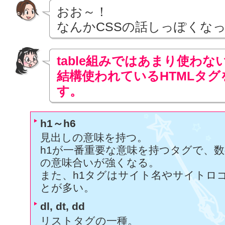
<dt>
みったん・略歴
</dt>
おお～！
<dd>
産まれながらの王子。<br />
なんかCSSの話しっぽくな
甘い外見とは裏腹にイライラするとすぐにかみつ
趣味的にキレる。恐怖の支配者。また、ど
table組みではあまり使わな
のは有名。
</dd>
結構使われているHTMLタ
</dl>
す。
<div>みったんショット</div><p>みっ
h1～h6
ぞいてみよう！</p>
見出しの意味を持つ。
h1が一番重要な意味を持つタグで、
の意味合いが強くなる。
<h3>
みったんの新しいチャームポイント写
また、h1タグはサイト名やサイトロ
</h3>
とが多い。
<p><a href="photo/mimige.html"><img src="i
dl, dt, dd
alt="刺激的な耳毛写真！！！" width="248" heigh
リストタグの一種。