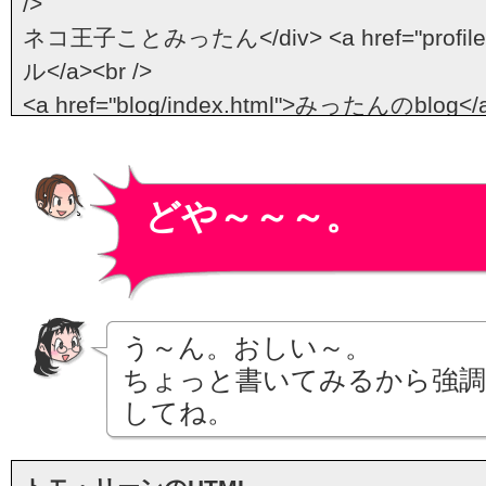
/>
ネコ王子ことみったん</div> <a href="profil
ル</a><br />
<a href="blog/index.html">みったんのblog</a
<a href="dv/index.html">みったん被害報告</a
<a href="photo/index.html">フォトグラフィ</
<a href="contact/index.html">コンタクト<
どや～～～。
略歴</div>
<p>産まれながらの王子。<br />
甘い外見とは裏腹にイライラするとすぐにかみつ
趣味的にキレる。恐怖の支配者。また、ど
う～ん。おしい～。
のは有名。</p> <div>みったんの<br />ヒ
ちょっと書いてみるから強調
いてみよう！</div> <div>みったんの
してね。
追加されました！</div>
<p><strong>みんな待ってた！</strong><br /