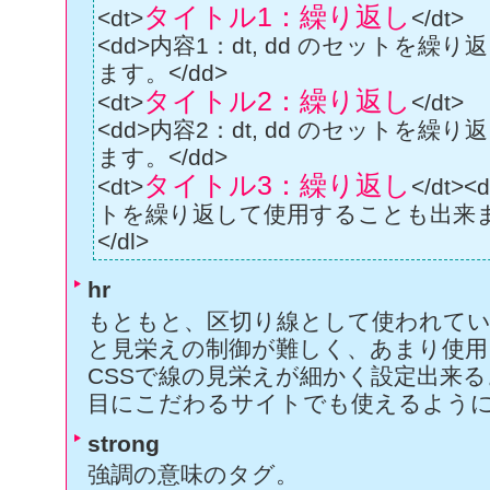
タイトル1：繰り返し
<dt>
</dt>
<dd>内容1：dt, dd のセットを
</body>
ます。</dd>
タイトル2：繰り返し
<dt>
</dt>
<dd>内容2：dt, dd のセットを
ます。</dd>
タイトル3：繰り返し
<dt>
</dt>
トを繰り返して使用することも出来ます
</dl>
hr
もともと、区切り線として使われてい
と見栄えの制御が難しく、あまり使
CSSで線の見栄えが細かく設定出来
目にこだわるサイトでも使えるよう
strong
強調の意味のタグ。