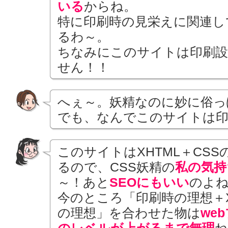
いる
からね。
特に印刷時の見栄えに関連し
るわ～。
ちなみにこのサイトは印刷設
せん！！
へぇ～。妖精なのに妙に俗っ
でも、なんでこのサイトは印
このサイトはXHTML＋CS
るので、CSS妖精の
私の気持
～！あと
SEOにもいい
のよ
今のところ「印刷時の理想＋X
の理想」を合わせた物は
we